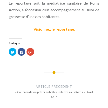
Le reportage suit la médiatrice sanitaire de Roms
Action, à l’occasion d’un accompagnement au suivi de
grossesse d’une des habitantes.
Visionnez le reportage
.
Partager :
Cliquez
Cliquez
Cliquez
pour
pour
pour
partager
partager
partager
sur
sur
sur
Twitter(ouvre
Facebook(ouvre
Google+
dans
dans
(ouvre
une
une
dans
nouvelle
nouvelle
une
fenêtre)
fenêtre)
nouvelle
Navigation
fenêtre)
de
ARTICLE PRÉCÉDENT
l’article
« Couëron devra prêter sa boîte aux lettres aux Roms » - Avril
2015