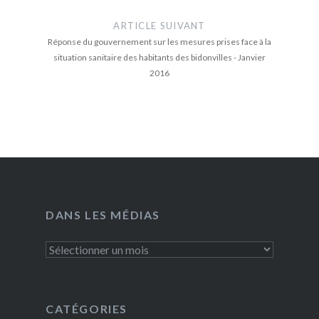
ARTICLE SUIVANT
Réponse du gouvernement sur les mesures prises face à la
situation sanitaire des habitants des bidonvilles - Janvier
2016
DANS LES MÉDIAS
Dans
les
médias
CATÉGORIES