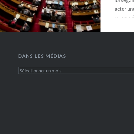
loi «éga
acter un
reconnai
par un 
France Mé
projet de
citoyenn
DANS LES MÉDIAS
la médiat
code de l
Dans
familles,
les
médias