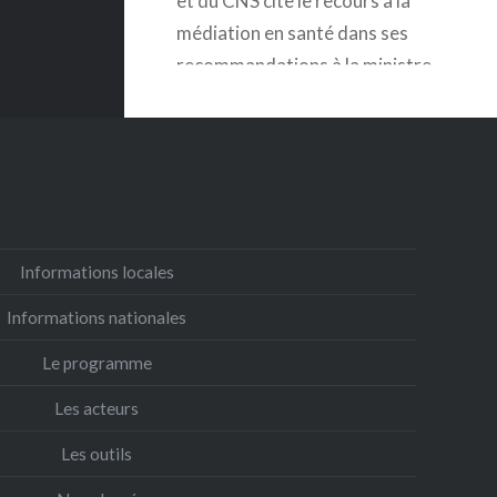
et du CNS cite le recours à la
médiation en santé dans ses
recommandations à la ministre.
Le rapport rappelle que la
population migrante, qui plus
est en situation de vulnérabilité
administrative et de précarité,
est «particulièrement concernée
par les infections chroniques
Informations locales
par…
Informations nationales
Le programme
EN SAVOIR PLUS
Les acteurs
Les outils