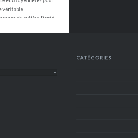
lité et citoyenneté» pour
e véritable
ssance du métier. Porté
amendement du réseau
diation, l’article 67 du
 loi « égalité et
eté » propose d‘inscrire
CATÉGORIES
ion sociale dans le
’action sociale et des
 afin d’acter sa…
EN SAVOIR PLUS